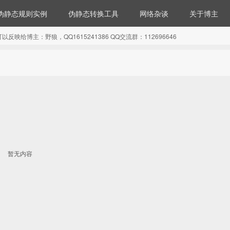
伪静态规则实例
伪静态转换工具
网络杂谈
关于博主
博主：野狼，QQ1615241386 QQ交流群：112696646
暂无内容