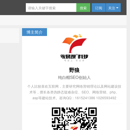
订阅
关注
博主简介
野狼
纯白帽SEO创始人
个人比较喜欢互联网，主要研究网络营销理论以及网站建设技
术等，擅长各类伪静态疑难杂症、SEO、网络营销、php、
asp等建站技术。咨询QQ：1615241386 1026593492