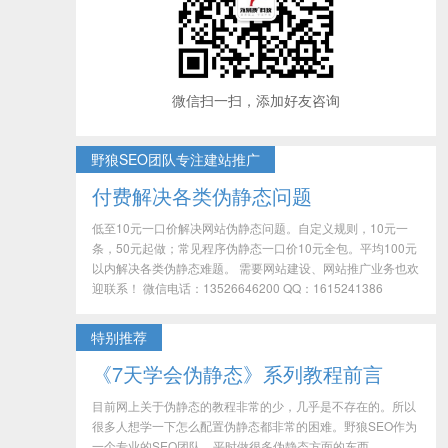
微信扫一扫，添加好友咨询
野狼SEO团队专注建站推广
付费解决各类伪静态问题
低至10元一口价解决网站伪静态问题。自定义规则，10元一
条，50元起做；常见程序伪静态一口价10元全包。平均100元
以内解决各类伪静态难题。 需要网站建设、网站推广业务也欢
迎联系！ 微信电话：13526646200 QQ：1615241386
特别推荐
《7天学会伪静态》系列教程前言
目前网上关于伪静态的教程非常的少，几乎是不存在的。所以
很多人想学一下怎么配置伪静态都非常的困难。野狼SEO作为
一个专业的SEO团队，平时做很多伪静态方面的东西，...