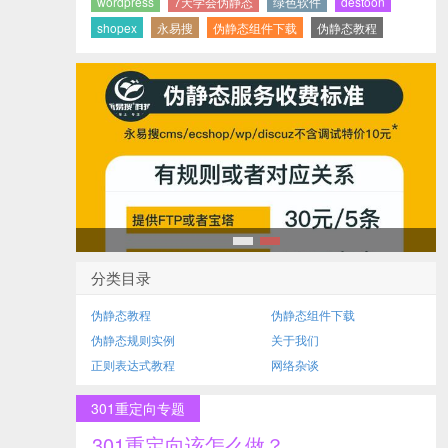
wordpress
7天学会伪静态
绿色软件
destoon
shopex
永易搜
伪静态组件下载
伪静态教程
1
2
分类目录
伪静态教程
伪静态组件下载
伪静态规则实例
关于我们
正则表达式教程
网络杂谈
301重定向专题
301重定向该怎么做？