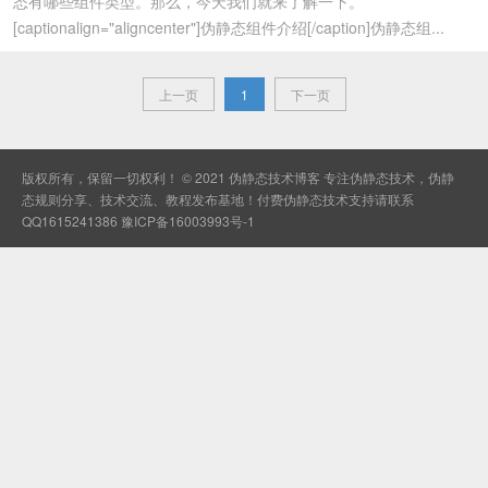
态有哪些组件类型。那么，今天我们就来了解一下。
[captionalign="aligncenter"]伪静态组件介绍[/caption]伪静态组...
上一页
1
下一页
版权所有，保留一切权利！ © 2021
伪静态技术博客
专注伪静态技术，伪静
态规则分享、技术交流、教程发布基地！付费伪静态技术支持请联系
QQ1615241386
豫ICP备16003993号-1