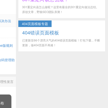
301重定向该怎么做呢？这里有最全的301重定向做法总结。
原创文章，野狼SEO团队亲测！
解决办法
404页面模板专题
404错误页面模板
已更新至66个漂亮大气的404错误页面模板！打包下载，不断
che版规则
更新，做404页面不再难！
部数码管理助
理性发言