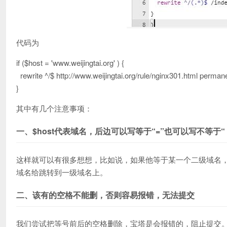
代码为
if ($host = 'www.weijingtai.org' ) {
rewrite ^/$ http://www.weijingtai.org/rule/nginx301.html perman
}
其中有几个注意事项：
一、$host代表域名，后边可以写等于“=”也可以写不等于“
这样就可以有很多想想，比如说，如果他等于某一个二级域名
域名给跳转到一级域名上。
二、该有的空格不能删，否则容易报错，无法提交
我们尝试把等号前后的空格删除，宝塔是会报错的，阻止提交。所