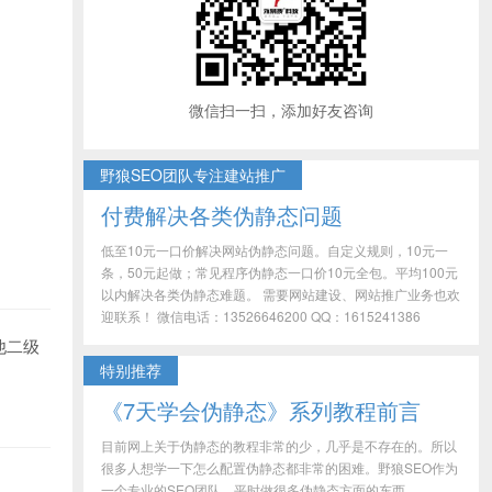
微信扫一扫，添加好友咨询
野狼SEO团队专注建站推广
付费解决各类伪静态问题
低至10元一口价解决网站伪静态问题。自定义规则，10元一
条，50元起做；常见程序伪静态一口价10元全包。平均100元
以内解决各类伪静态难题。 需要网站建设、网站推广业务也欢
迎联系！ 微信电话：13526646200 QQ：1615241386
他二级
特别推荐
《7天学会伪静态》系列教程前言
目前网上关于伪静态的教程非常的少，几乎是不存在的。所以
很多人想学一下怎么配置伪静态都非常的困难。野狼SEO作为
一个专业的SEO团队，平时做很多伪静态方面的东西，...