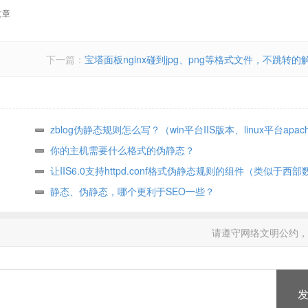
文章
下一篇：
宝塔面板nginx碰到jpg、png等格式文件，不跳转的
zblog伪静态规则怎么写？（win平台IIS版本、linux平台apa
大全）
你的主机需要什么格式的伪静态？
让IIS6.0支持httpd.conf格式伪静态规则的组件（类似于西
手中伪静态组件、绿色版）
静态、伪静态，哪个更利于SEO一些？
请遵守网络文明公约，