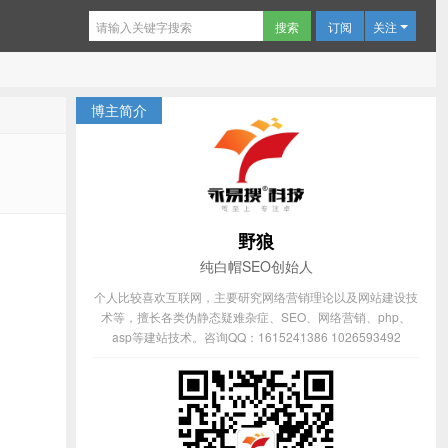
订阅
关注
博主简介
野狼
纯白帽SEO创始人
个人比较喜欢互联网，主要研究网络营销理论以及网站建设技
术等，擅长各类伪静态疑难杂症、SEO、网络营销、php、
asp等建站技术。咨询QQ：1615241386 1026593492