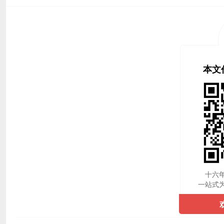
本文
十六
一站式