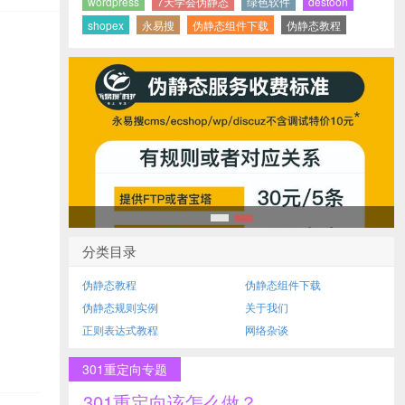
wordpress
7天学会伪静态
绿色软件
destoon
shopex
永易搜
伪静态组件下载
伪静态教程
1
2
分类目录
伪静态教程
伪静态组件下载
伪静态规则实例
关于我们
正则表达式教程
网络杂谈
301重定向专题
301重定向该怎么做？